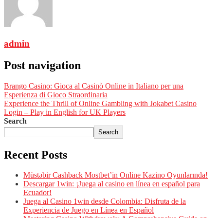
admin
Post navigation
Brango Casino: Gioca al Casinò Online in Italiano per una
Esperienza di Gioco Straordinaria
Experience the Thrill of Online Gambling with Jokabet Casino
Login – Play in English for UK Players
Search
Search
Recent Posts
Müstəbir Cashback Mostbet’in Online Kazino Oyunlarında!
Descargar 1win: ¡Juega al casino en línea en español para
Ecuador!
Juega al Casino 1win desde Colombia: Disfruta de la
Experiencia de Juego en Línea en Español