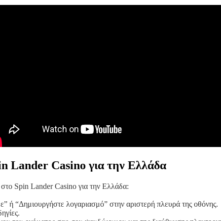
n Lander Casino για την Ελλάδα
 στο Spin Lander Casino για την Ελλάδα:
με” ή “Δημιουργήστε λογαριασμό” στην αριστερή πλευρά της οθόνης.
ηγίες.