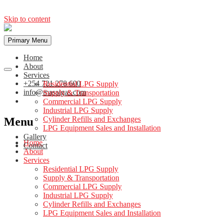
Skip to content
Primary Menu
Home
About
Services
+254 721 278 600
Residential LPG Supply
info@masaigas.com
Supply & Transportation
Commercial LPG Supply
Industrial LPG Supply
Cylinder Refills and Exchanges
Menu
LPG Equipment Sales and Installation
Gallery
Home
Contact
About
Services
Residential LPG Supply
Supply & Transportation
Commercial LPG Supply
Industrial LPG Supply
Cylinder Refills and Exchanges
LPG Equipment Sales and Installation