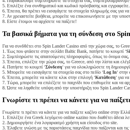
4. Παρακαλούμε συμπληρώστε τα στοιχεία σας, συμπεριλαμβανομέν
5. Επιλέξτε ένα συνθηματικό και κωδικό πρόσβασης και εγγραφείτε.
6. Έπειτα, θα πρέπει να εισαγάγετε τα στοιχεία πληρωμής σας για να
7. Αν χρειαστείτε βοήθεια, μπορείτε να επικοινωνήσετε με την υποσ
8. Είστε έτοιμοι να αρχίσετε να παίζετε!
Τα βασικά βήματα για τη σύνδεση στο Spi
Για να συνδθέτει στο
Spin Lander Casino
από την χώρα σας, το Gree
1. Έως που φτάσετε στην σελídιτ Baltic Bank, πατήστε το κουμπί ‘
S
2. Συμπληρώστε τις απαιτούμενες πληροφορίες, όπως το όνομα σας, 
3. Έπειτα, επιλέξτε την χώρα σας, το Greece, από την λίστα και ελ
4. Πατήστε το κουμπί ‘
Σύνδεση
‘ για να ολοκληρώσετε τη δημιουργ
5. Μπορείτε να εισαγάγετε τα στοιχεία σας στο πεδίο ‘
Log In
‘ στην
6. Έπειτα, μπορείτε να κάνετε κλικ στην επιλογή ‘
Κατάθεση
‘ για ν
7. Τώρα, μπορείτε να επιλέξετε το παιχνίδι που επιθυμείτε και να αρ
8. Ώστε να ληφθείτε υπόψη από την υποστήριξη του Spin Lander Casi
Γνωρίστε τι πρέπει να κάνετε για να παίξε
Γνωρίστε τι πρέπει να κάνετε για να παίξετε καζίνο online στην Ελλ
1. Επιλέξτε ένα Greek λεγόμενο online κazino που διαθέτει άδεια λε
2. Δημιουργήστε ένα λογαριασμό χρήστη και είσοδος στο site.
3. Έλαβετε γνώση με τις παριστάσεις παιχνίδια που παίζονται και τις