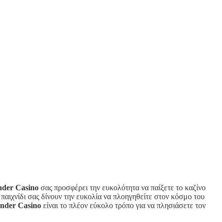
nder Casino
σας προσφέρει την ευκολότητα να παίξετε το καζίνο
παιχνίδι σας δίνουν την ευκολία να πλοηγηθείτε στον κόσμο του
ander Casino
είναι το πλέον εύκολο τρόπο για να πλησιάσετε τον