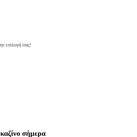
την επιλογή σας!
 καζίνο σήμερα