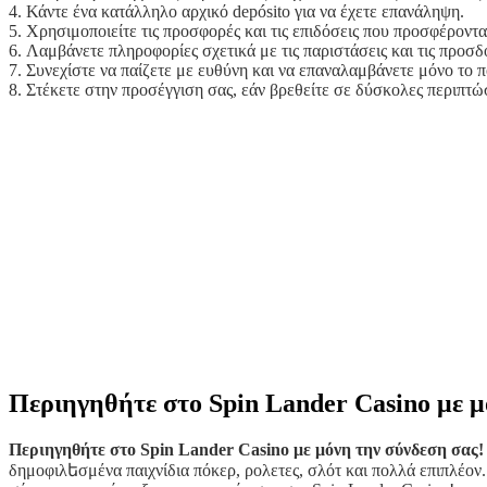
4. Κάντε ένα κατάλληλο αρχικό depósito για να έχετε επανάληψη.
5. Χρησιμοποιείτε τις προσφορές και τις επιδόσεις που προσφέρονται
6. Λαμβάνετε πληροφορίες σχετικά με τις παριστάσεις και τις προσδ
7. Συνεχίστε να παίζετε με ευθύνη και να επαναλαμβάνετε μόνο το 
8. Στέκετε στην προσέγγιση σας, εάν βρεθείτε σε δύσκολες περιπτώσ
Περιηγηθήτε στο Spin Lander Casino με μ
Περιηγηθήτε στο Spin Lander Casino με μόνη την σύνδεση σας!
δημοφιλեσμένα παιχνίδια πόκερ, ρολετες, σλότ και πολλά επιπλέον.