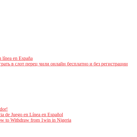
n línea en España
y играть в слот перец чили онлайн бесплатно и без регистрации
dor!
cia de Juego en Línea en Español
w to Withdraw from 1win in Nigeria