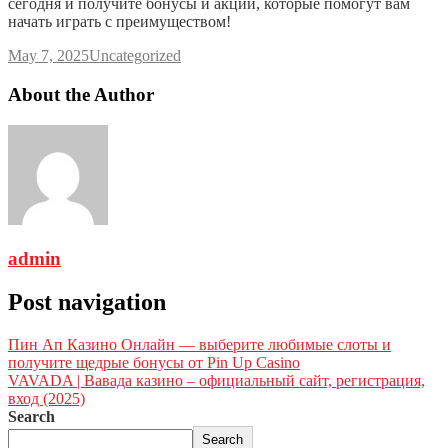
сегодня и получите бонусы и акции, которые помогут вам
начать играть с преимуществом!
May 7, 2025
Uncategorized
About the Author
admin
Post navigation
Пин Ап Казино Онлайн — выберите любимые слоты и
получите щедрые бонусы от Pin Up Casino
VAVADA | Вавада казино – официальный сайт, регистрация,
вход (2025)
Search
Search