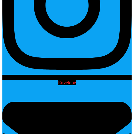
Envelope