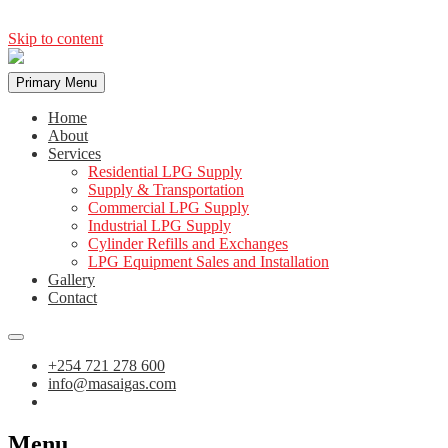
Skip to content
Primary Menu
Home
About
Services
Residential LPG Supply
Supply & Transportation
Commercial LPG Supply
Industrial LPG Supply
Cylinder Refills and Exchanges
LPG Equipment Sales and Installation
Gallery
Contact
+254 721 278 600
info@masaigas.com
Menu