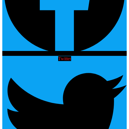
Twitter