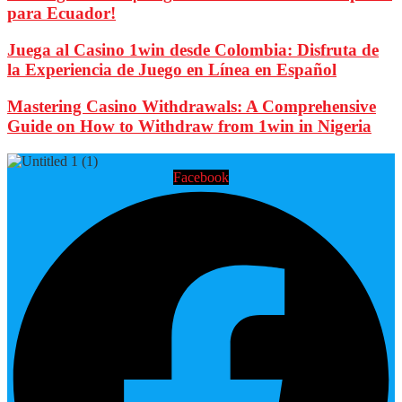
para Ecuador!
Juega al Casino 1win desde Colombia: Disfruta de
la Experiencia de Juego en Línea en Español
Mastering Casino Withdrawals: A Comprehensive
Guide on How to Withdraw from 1win in Nigeria
Facebook