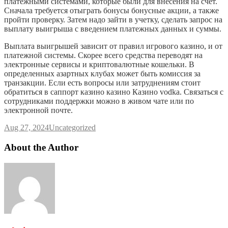
платежными системами, которые были для внесения на счет.
Сначала требуется отыграть бонусы бонусные акции, а также
пройти проверку. Затем надо зайти в учетку, сделать запрос на
выплату выигрыша с введением платежных данных и суммы.
Выплата выигрышей зависит от правил игрового казино, и от
платежной системы. Скорее всего средства переводят на
электронные сервисы и криптовалютные кошельки. В
определенных азартных клубах может быть комиссия за
транзакции. Если есть вопросы или затруднениям стоит
обратиться в саппорт казино казино Казино vodka. Связаться с
сотрудниками поддержки можно в живом чате или по
электронной почте.
Aug 27, 2024
Uncategorized
About the Author