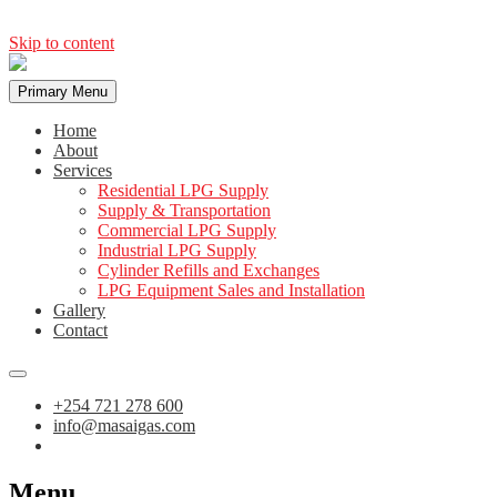
Skip to content
Primary Menu
Home
About
Services
Residential LPG Supply
Supply & Transportation
Commercial LPG Supply
Industrial LPG Supply
Cylinder Refills and Exchanges
LPG Equipment Sales and Installation
Gallery
Contact
+254 721 278 600
info@masaigas.com
Menu