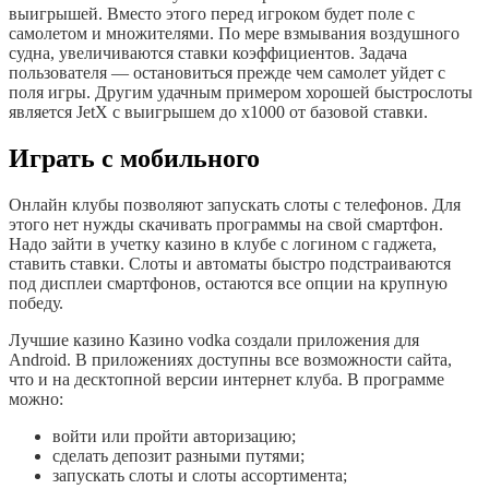
выигрышей. Вместо этого перед игроком будет поле с
самолетом и множителями. По мере взмывания воздушного
судна, увеличиваются ставки коэффициентов. Задача
пользователя — остановиться прежде чем самолет уйдет с
поля игры. Другим удачным примером хорошей быстрослоты
является JetX с выигрышем до х1000 от базовой ставки.
Играть с мобильного
Онлайн клубы позволяют запускать слоты с телефонов. Для
этого нет нужды скачивать программы на свой смартфон.
Надо зайти в учетку казино в клубе с логином с гаджета,
ставить ставки. Слоты и автоматы быстро подстраиваются
под дисплеи смартфонов, остаются все опции на крупную
победу.
Лучшие казино Казино vodka создали приложения для
Android. В приложениях доступны все возможности сайта,
что и на десктопной версии интернет клуба. В программе
можно:
войти или пройти авторизацию;
сделать депозит разными путями;
запускать слоты и слоты ассортимента;