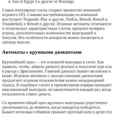
Sun of Egypt 3 и другие от Booongo.
Самые популярные слоты создают множество компаний
игрового ПО. Самыми востребованными из компаний
выступают: Pragmatic Play и другие, NetEnt, Betsoft, Betsoft и
Thunderkick и Betsoft и другие. Игровые автоматы отличаются
в технических характеристиках слотов, проценте возврата
игроку, дополнительных возможностях выигрышей и
бонусов. Все особенности аппаратов можно посмотреть в
таблице выплат.
Автоматы с крупными джекпотами
Крупнейший приз — это основной выигрыш в слоте. Как
правило, чтобы, забрать джекпот реально в бонусном туре или
в раунде с фриспинами. Главный джекпот бывает миллиона и
выше. Игровые автоматы с прогрессивными джекпотами
предлагают игрокам пользователям казино неординарный
подход. В подобных слотах в произвольном порядке выпадает
максимальный выигрыш, он накапливается каждый раз, когда
пользователь ставит деньги.
Со временем общий приз крупного выигрыша существенно
увеличивается, до момента, когда находится победитель.
Бывает несколько геймеров срывают крупный куш и делят его