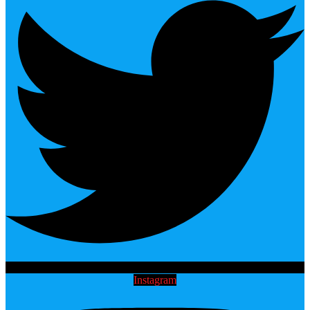
Instagram