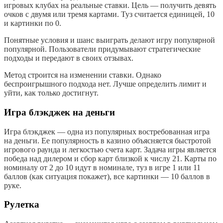
игровых клубах на реальные ставки. Цель — получить девять
очков с двумя или тремя картами. Туз считается единицей, 10
и картинки по 0.
Понятные условия и шанс выиграть делают игру популярной
популярной. Пользователи придумывают стратегические
подходы и передают в своих отзывах.
Метод строится на изменении ставки. Однако
беспроигрышного подхода нет. Лучше определить лимит и
уйти, как только достигнут.
Игра блэкджек на деньги
Игра блэкджек — одна из популярных востребованная игра
на деньги. Ее популярность в казино объясняется быстротой
игрового раунда и легкостью счета карт. Задача игры является
победа над дилером и сбор карт близкой к числу 21. Карты по
номиналу от 2 до 10 идут в номинале, туз в игре 1 или 11
баллов (как ситуация покажет), все картинки — 10 баллов в
руке.
Рулетка