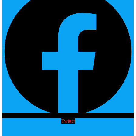
Twitter