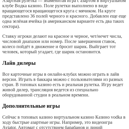
Азартная рулетка — знаменитая игра с азартом в виртуальном
клубе Водка казино. Поле рулетки выполнено в виде
вращающегося вращающегося круга с мячиком. На круге
представлено 36 полей черного и красного. Добавлен еще еще
одна зелёная ячейка (в американском варианте есть два таких
сектора).
Ставку игроки делают на красное и черное, чет/нечет числа,
числовой диапазон или номер. После завершения ставок,
колесо пойдёт в движение и бросит шарик. Выйграет тот
человек, который угадает, где шарик остановится.
Лайв дилеры
Все карточные игры в онлайн-клубах можно играть в лайв
версии. Играть в баккара можно с пользователями из разных
стран. В топовых казино есть и реальная рулетка. Игру ведет
живой дилер, трансляция ведется из специально
оборудованной студии в реальном времени.
Дополнительные игры
Сейчас в топовых казино виртуальном казино Казино vodka в
ходу быстрые азартные игры. Например, это видеоигра
Aviator. Автомат с отсутствием барабанов и линий