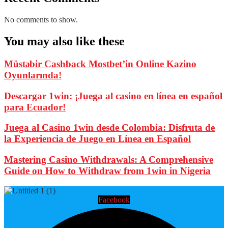
No comments to show.
You may also like these
Müstəbir Cashback Mostbet’in Online Kazino
Oyunlarında!
Descargar 1win: ¡Juega al casino en línea en español
para Ecuador!
Juega al Casino 1win desde Colombia: Disfruta de
la Experiencia de Juego en Línea en Español
Mastering Casino Withdrawals: A Comprehensive
Guide on How to Withdraw from 1win in Nigeria
Facebook