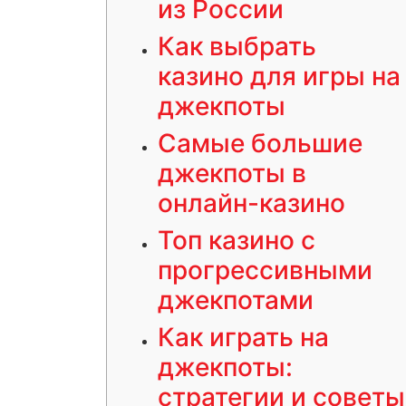
из России
Как выбрать
казино для игры на
джекпоты
Самые большие
джекпоты в
онлайн-казино
Топ казино с
прогрессивными
джекпотами
Как играть на
джекпоты:
стратегии и советы