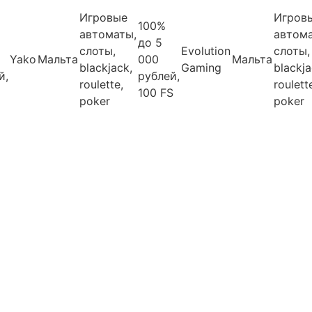
Игровые
Игров
100%
автоматы,
автома
до 5
слоты,
Evolution
слоты,
Yako
Мальта
000
Мальта
blackjack,
Gaming
blackja
й,
рублей,
roulette,
roulett
100 FS
poker
poker