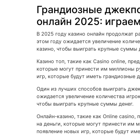
Грандиозные джекпо
онлайн 2025: играе
В 2025 году казино онлайн продолжат р
этом году ожидается увеличение количес
казино, чтобы выиграть крупные суммы д
Казино топ, такие как Casino online, пр
которые могут принести им миллионы ру
игр, которые будут иметь грандиозные 
Один из лучших способов выиграть джекп
ожидается увеличение количества игроко
чтобы выиграть крупные суммы денег.
Онлайн-казино, такие как Online casino
на деньги, которые могут принести им 
появление новых игр, которые будут им