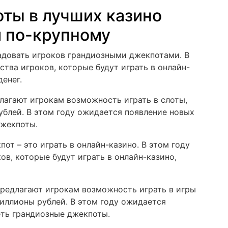
ты в лучших казино
м по-крупному
адовать игроков грандиозными джекпотами. В
тва игроков, которые будут играть в онлайн-
енег.
едлагают игрокам возможность играть в слоты,
блей. В этом году ожидается появление новых
джекпоты.
от – это играть в онлайн-казино. В этом году
в, которые будут играть в онлайн-казино,
, предлагают игрокам возможность играть в игры
миллионы рублей. В этом году ожидается
еть грандиозные джекпоты.