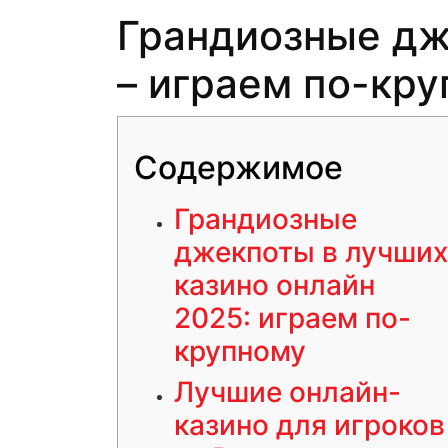
Грандиозные дж
– играем по-кр
Содержимое
Грандиозные
джекпоты в лучших
казино онлайн
2025: играем по-
крупному
Лучшие онлайн-
казино для игроков