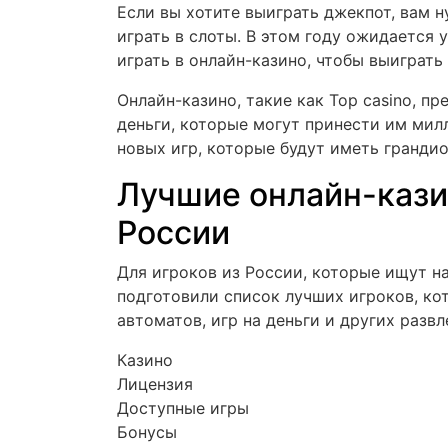
Если вы хотите выиграть джекпот, вам 
играть в слоты. В этом году ожидается 
играть в онлайн-казино, чтобы выиграть
Онлайн-казино, такие как Top casino, п
деньги, которые могут принести им мил
новых игр, которые будут иметь гранди
Лучшие онлайн-кази
России
Для игроков из России, которые ищут н
подготовили список лучших игроков, к
автоматов, игр на деньги и других развл
Казино
Лицензия
Доступные игры
Бонусы