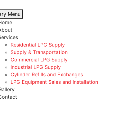
ary Menu
Home
About
Services
Residential LPG Supply
Supply & Transportation
Commercial LPG Supply
Industrial LPG Supply
Cylinder Refills and Exchanges
LPG Equipment Sales and Installation
Gallery
Contact