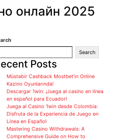
но онлайн 2025
arch
Search
ecent Posts
Müstəbir Cashback Mostbet’in Online
Kazino Oyunlarında!
Descargar 1win: ¡Juega al casino en línea
en español para Ecuador!
Juega al Casino 1win desde Colombia:
Disfruta de la Experiencia de Juego en
Línea en Español
Mastering Casino Withdrawals: A
Comprehensive Guide on How to