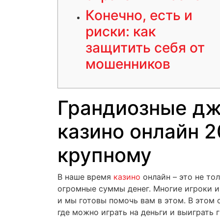
Конечно, есть и
риски: как
защитить себя от
мошенников
Грандиозные дж
казино онлайн 2
крупному
В наше время
казино
онлайн – это не то
огромные суммы денег. Многие игроки 
и мы готовы помочь вам в этом. В этом
где можно играть на деньги и выиграть