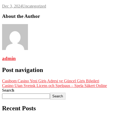
Dec 3, 2024
Uncategorized
About the Author
admin
Post navigation
Casibom Casino Yeni Giriş Adresi ve Güncel Giriş Bilgileri
Casino Utan Svensk Licens och Spelpaus – Spela Säkert Online
Search
Search
Recent Posts