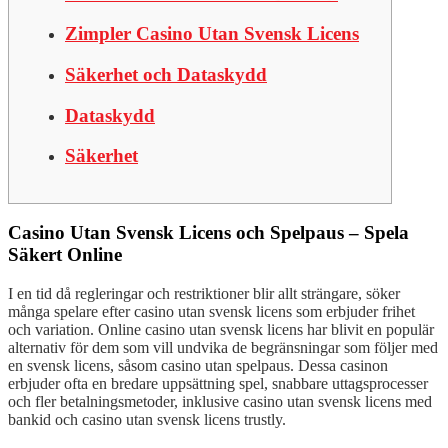
Zimpler Casino Utan Svensk Licens
Säkerhet och Dataskydd
Dataskydd
Säkerhet
Casino Utan Svensk Licens och Spelpaus – Spela
Säkert Online
I en tid då regleringar och restriktioner blir allt strängare, söker
många spelare efter casino utan svensk licens som erbjuder frihet
och variation. Online casino utan svensk licens har blivit en populär
alternativ för dem som vill undvika de begränsningar som följer med
en svensk licens, såsom casino utan spelpaus. Dessa casinon
erbjuder ofta en bredare uppsättning spel, snabbare uttagsprocesser
och fler betalningsmetoder, inklusive casino utan svensk licens med
bankid och casino utan svensk licens trustly.