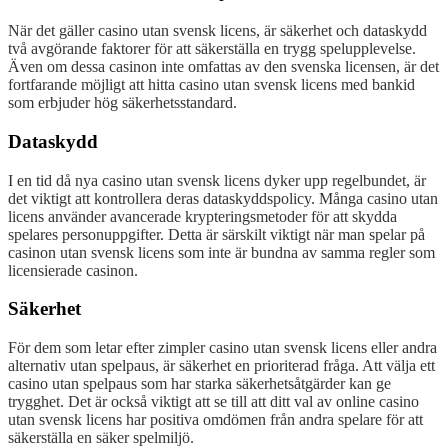
När det gäller casino utan svensk licens, är säkerhet och dataskydd
två avgörande faktorer för att säkerställa en trygg spelupplevelse.
Även om dessa casinon inte omfattas av den svenska licensen, är det
fortfarande möjligt att hitta casino utan svensk licens med bankid
som erbjuder hög säkerhetsstandard.
Dataskydd
I en tid då nya casino utan svensk licens dyker upp regelbundet, är
det viktigt att kontrollera deras dataskyddspolicy. Många casino utan
licens använder avancerade krypteringsmetoder för att skydda
spelares personuppgifter. Detta är särskilt viktigt när man spelar på
casinon utan svensk licens som inte är bundna av samma regler som
licensierade casinon.
Säkerhet
För dem som letar efter zimpler casino utan svensk licens eller andra
alternativ utan spelpaus, är säkerhet en prioriterad fråga. Att välja ett
casino utan spelpaus som har starka säkerhetsåtgärder kan ge
trygghet. Det är också viktigt att se till att ditt val av online casino
utan svensk licens har positiva omdömen från andra spelare för att
säkerställa en säker spelmiljö.