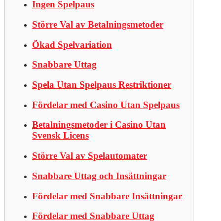
Ingen Spelpaus
Större Val av Betalningsmetoder
Ökad Spelvariation
Snabbare Uttag
Spela Utan Spelpaus Restriktioner
Fördelar med Casino Utan Spelpaus
Betalningsmetoder i Casino Utan
Svensk Licens
Större Val av Spelautomater
Snabbare Uttag och Insättningar
Fördelar med Snabbare Insättningar
Fördelar med Snabbare Uttag