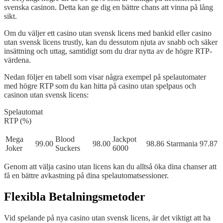
svenska casinon. Detta kan ge dig en bättre chans att vinna på lång
sikt.
Om du väljer ett casino utan svensk licens med bankid eller casino
utan svensk licens trustly, kan du dessutom njuta av snabb och säker
insättning och uttag, samtidigt som du drar nytta av de högre RTP-
värdena.
Nedan följer en tabell som visar några exempel på spelautomater
med högre RTP som du kan hitta på casino utan spelpaus och
casinon utan svensk licens:
Spelautomat
RTP (%)
Mega
Blood
Jackpot
99.00
98.00
98.86
Starmania
97.87
Joker
Suckers
6000
Genom att välja casino utan licens kan du alltså öka dina chanser att
få en bättre avkastning på dina spelautomatsessioner.
Flexibla Betalningsmetoder
Vid spelande på nya casino utan svensk licens, är det viktigt att ha