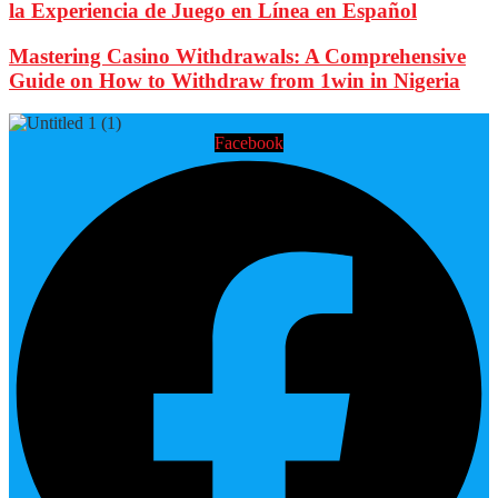
la Experiencia de Juego en Línea en Español
Mastering Casino Withdrawals: A Comprehensive
Guide on How to Withdraw from 1win in Nigeria
Facebook