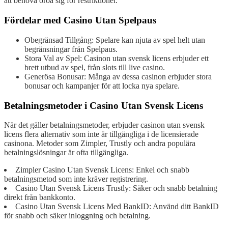
att behöva oroa sig för restriktioner.
Fördelar med Casino Utan Spelpaus
Obegränsad Tillgång: Spelare kan njuta av spel helt utan
begränsningar från Spelpaus.
Stora Val av Spel: Casinon utan svensk licens erbjuder ett
brett utbud av spel, från slots till live casino.
Generösa Bonusar: Många av dessa casinon erbjuder stora
bonusar och kampanjer för att locka nya spelare.
Betalningsmetoder i Casino Utan Svensk Licens
När det gäller betalningsmetoder, erbjuder casinon utan svensk
licens flera alternativ som inte är tillgängliga i de licensierade
casinona. Metoder som Zimpler, Trustly och andra populära
betalningslösningar är ofta tillgängliga.
Zimpler Casino Utan Svensk Licens: Enkel och snabb
betalningsmetod som inte kräver registrering.
Casino Utan Svensk Licens Trustly: Säker och snabb betalning
direkt från bankkonto.
Casino Utan Svensk Licens Med BankID: Använd ditt BankID
för snabb och säker inloggning och betalning.