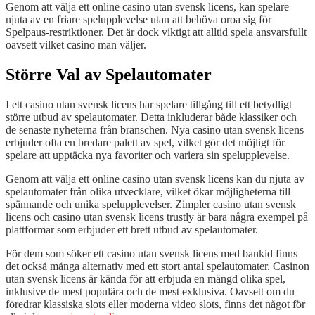
Genom att välja ett online casino utan svensk licens, kan spelare
njuta av en friare spelupplevelse utan att behöva oroa sig för
Spelpaus-restriktioner. Det är dock viktigt att alltid spela ansvarsfullt
oavsett vilket casino man väljer.
Större Val av Spelautomater
I ett casino utan svensk licens har spelare tillgång till ett betydligt
större utbud av spelautomater. Detta inkluderar både klassiker och
de senaste nyheterna från branschen. Nya casino utan svensk licens
erbjuder ofta en bredare palett av spel, vilket gör det möjligt för
spelare att upptäcka nya favoriter och variera sin spelupplevelse.
Genom att välja ett online casino utan svensk licens kan du njuta av
spelautomater från olika utvecklare, vilket ökar möjligheterna till
spännande och unika spelupplevelser. Zimpler casino utan svensk
licens och casino utan svensk licens trustly är bara några exempel på
plattformar som erbjuder ett brett utbud av spelautomater.
För dem som söker ett casino utan svensk licens med bankid finns
det också många alternativ med ett stort antal spelautomater. Casinon
utan svensk licens är kända för att erbjuda en mängd olika spel,
inklusive de mest populära och de mest exklusiva. Oavsett om du
föredrar klassiska slots eller moderna video slots, finns det något för