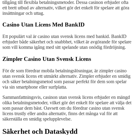
tillgång till flexibla betalningsmetoder. Dessa casinon erbjuder ofta
ett brett utbud av alternativ, vilket gör det enkelt för spelare att göra
insättningar och uttag.
Casino Utan Licens Med BankID
Ett populärt val är casino utan svensk licens med bankid. BankID
erbjuder både säkerhet och snabbhet, vilket är avgörande för spelare
som vill komma igång med sitt spelande utan onödig fördröjning.
Zimpler Casino Utan Svensk Licens
För de som föredrar mobila betalningslösningar, är zimpler casino
utan svensk licens ett utmärkt alternativ. Zimpler erbjuder en smidig
och säker betalningsmetod som passar perfekt för dem som spelar
via sin smartphone eller surfplatta.
Sammanfattningsvis, casinon utan svensk licens erbjuder en mängd
olika betalningsmetoder, vilket gör det enkelt för spelare att välja det
som passar dem bäst. Oavsett om du föredrar casino utan svensk
licens trustly eller andra alternativ, finns det många val för att
säkerställa en smidig spelupplevelse.
Säkerhet och Dataskydd