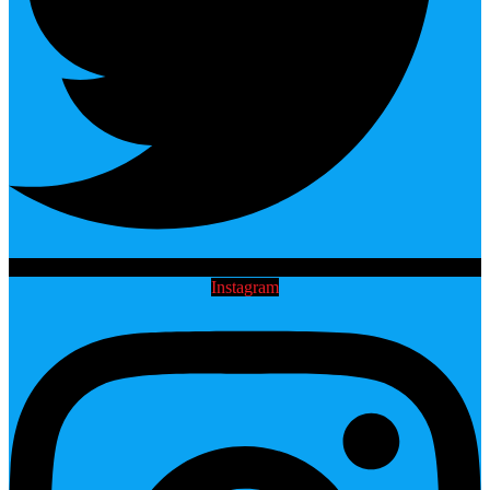
Instagram