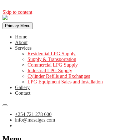
Skip to content
Primary Menu
Home
About
Services
Residential LPG Supply
Supply & Transportation
Commercial LPG Supply
Industrial LPG Supply
Cylinder Refills and Exchanges
LPG Equipment Sales and Installation
Gallery
Contact
+254 721 278 600
info@masaigas.com
Menu