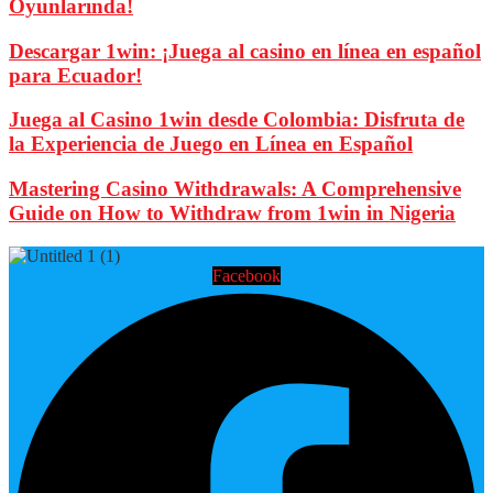
Oyunlarında!
Descargar 1win: ¡Juega al casino en línea en español
para Ecuador!
Juega al Casino 1win desde Colombia: Disfruta de
la Experiencia de Juego en Línea en Español
Mastering Casino Withdrawals: A Comprehensive
Guide on How to Withdraw from 1win in Nigeria
Facebook