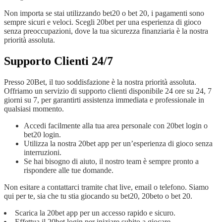
Non importa se stai utilizzando bet20 o bet 20, i pagamenti sono
sempre sicuri e veloci. Scegli 20bet per una esperienza di gioco
senza preoccupazioni, dove la tua sicurezza finanziaria è la nostra
priorità assoluta.
Supporto Clienti 24/7
Presso 20Bet, il tuo soddisfazione è la nostra priorità assoluta.
Offriamo un servizio di supporto clienti disponibile 24 ore su 24, 7
giorni su 7, per garantirti assistenza immediata e professionale in
qualsiasi momento.
Accedi facilmente alla tua area personale con 20bet login o
bet20 login.
Utilizza la nostra 20bet app per un’esperienza di gioco senza
interruzioni.
Se hai bisogno di aiuto, il nostro team è sempre pronto a
rispondere alle tue domande.
Non esitare a contattarci tramite chat live, email o telefono. Siamo
qui per te, sia che tu stia giocando su bet20, 20beto o bet 20.
Scarica la 20bet app per un accesso rapido e sicuro.
Effettua il 20bet login per iniziare subito a giocare.