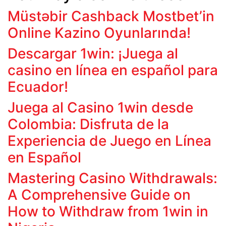
Müstəbir Cashback Mostbet’in
Online Kazino Oyunlarında!
Descargar 1win: ¡Juega al
casino en línea en español para
Ecuador!
Juega al Casino 1win desde
Colombia: Disfruta de la
Experiencia de Juego en Línea
en Español
Mastering Casino Withdrawals:
A Comprehensive Guide on
How to Withdraw from 1win in