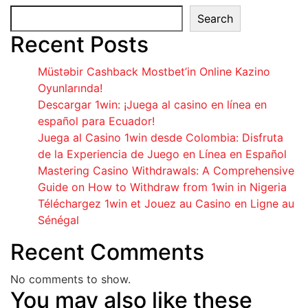
Search
Recent Posts
Müstəbir Cashback Mostbet’in Online Kazino
Oyunlarında!
Descargar 1win: ¡Juega al casino en línea en
español para Ecuador!
Juega al Casino 1win desde Colombia: Disfruta
de la Experiencia de Juego en Línea en Español
Mastering Casino Withdrawals: A Comprehensive
Guide on How to Withdraw from 1win in Nigeria
Téléchargez 1win et Jouez au Casino en Ligne au
Sénégal
Recent Comments
No comments to show.
You may also like these