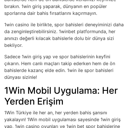
bırakın. 1win giriş yaparak, dünyanın en popüler
sporlarına dair bahis fırsatlarını kaçırmayın.
1win casino ile birlikte, spor bahisleri deneyiminizi daha
da zenginleştirebilirsiniz. 1winbet platformunda, her
anınızı değerli kılacak bahislerle dolu bir dünya sizi
bekliyor.
Sadece 1win giriş yap ve spor bahislerinin keyfini
çıkarın. Hem canlı maçları takip ederken hem de ön
bahislerde kazanç elde edin. 1win ile spor bahisleri
dünyası sizinle!
1Win Mobil Uygulama: Her
Yerden Erişim
1Win Türkiye ile her an, her yerden bahis şansını
yakalayın! 1Win mobil uygulaması sayesinde 1win giriş
yap, 1win casino oyunları ve 1win bet spor bahislerine