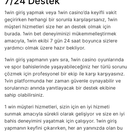
7/24 Destek
1win giriş yapmak veya 1win casino’da keyifli vakit
geçirirken herhangi bir sorunla karşılaşırsanız, 1win
müşteri hizmetleri size her an destek olmak için
burada. 1win bet deneyiminizi mükemmelleştirmek
amacıyla, 1win ekibi 7 gün 24 saat boyunca sizlere
yardımcı olmak üzere hazır bekliyor.
1win giriş yapmanın yanı sıra, 1win casino oyunlarında
ve spor bahislerinde yaşayabileceğiniz her türlü sorunu
çözmek için profesyonel bir ekip ile karşı karşıyasınız.
1vin platformunda her zaman güvenle oynayabilir ve
sorularınızı anında yanıtlayacak bir destek ekibine
sahip olabilirsiniz.
1 win müşteri hizmetleri, sizin için en iyi hizmeti
sunmak amacıyla sürekli olarak gelişiyor ve size en iyi
bahis deneyimini yaşatmak için çalışıyor. 1win giriş
yapmanın keyfini çıkarırken, her an yanınızda olan bu