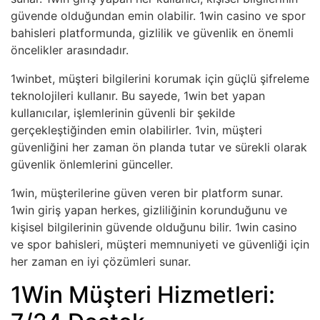
güvende olduğundan emin olabilir. 1win casino ve spor
bahisleri platformunda, gizlilik ve güvenlik en önemli
öncelikler arasındadır.
1winbet, müşteri bilgilerini korumak için güçlü şifreleme
teknolojileri kullanır. Bu sayede, 1win bet yapan
kullanıcılar, işlemlerinin güvenli bir şekilde
gerçekleştiğinden emin olabilirler. 1vin, müşteri
güvenliğini her zaman ön planda tutar ve sürekli olarak
güvenlik önlemlerini günceller.
1win, müşterilerine güven veren bir platform sunar.
1win giriş yapan herkes, gizliliğinin korunduğunu ve
kişisel bilgilerinin güvende olduğunu bilir. 1win casino
ve spor bahisleri, müşteri memnuniyeti ve güvenliği için
her zaman en iyi çözümleri sunar.
1Win Müşteri Hizmetleri: