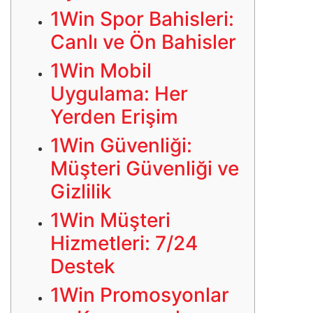
1Win Spor Bahisleri:
Canlı ve Ön Bahisler
1Win Mobil
Uygulama: Her
Yerden Erişim
1Win Güvenliği:
Müşteri Güvenliği ve
Gizlilik
1Win Müşteri
Hizmetleri: 7/24
Destek
1Win Promosyonlar