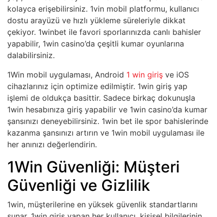
kolayca erişebilirsiniz. 1vin mobil platformu, kullanıcı
dostu arayüzü ve hızlı yükleme süreleriyle dikkat
çekiyor. 1winbet ile favori sporlarınızda canlı bahisler
yapabilir, 1win casino’da çeşitli kumar oyunlarına
dalabilirsiniz.
1Win mobil uygulaması, Android
1 win giriş
ve iOS
cihazlarınız için optimize edilmiştir. 1win giriş yap
işlemi de oldukça basittir. Sadece birkaç dokunuşla
1win hesabınıza giriş yapabilir ve 1win casino’da kumar
şansınızı deneyebilirsiniz. 1win bet ile spor bahislerinde
kazanma şansınızı artırın ve 1win mobil uygulaması ile
her anınızı değerlendirin.
1Win Güvenliği: Müşteri
Güvenliği ve Gizlilik
1win, müşterilerine en yüksek güvenlik standartlarını
sunar. 1win giriş yapan her kullanıcı, kişisel bilgilerinin