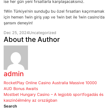
ise her gün yeni fırsatlarla karşılaşacaksınız.
1Win Türkiye’nin sunduğu bu özel fırsatları kaçırmamak
için hemen 1win giriş yap ve 1win bet ile 1win casino’da
şansını deneyin!
Dec 25, 2024
Uncategorized
About the Author
admin
Post
RocketPlay Online Casino Australia Massive 10000
AUD Bonus Awaits
navigation
Mostbet Hungary Casino – A legjobb sportfogadás és
kaszinóélmény az országban
Search