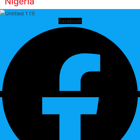
Nigeria
Facebook